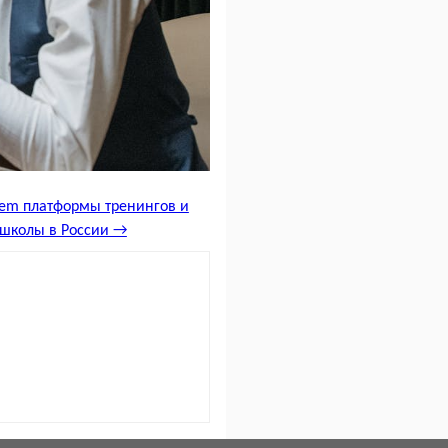
'em платформы тренингов и
школы в России →