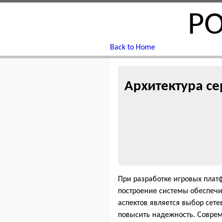
PO
Back to Home
Архитектура се
При разработке игровых плат
построение системы обеспечи
аспектов является выбор сет
повысить надежность. Соврем