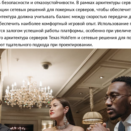
безопасности и отказоустойчивости. В рамках архитектуры серв
ции сетевых решений для покерных серверов, чтобы обеспечит
хитектура должна учитывать баланс между скоростью передачи 
беспечить наиболее комфортный игровой опыт. Использование
тся залогом успешной работы платформы, особенно при увеличе
то архитектура серверов Texas Hold’em и сетевые решения для п
ют тщательного подхода при проектировании.