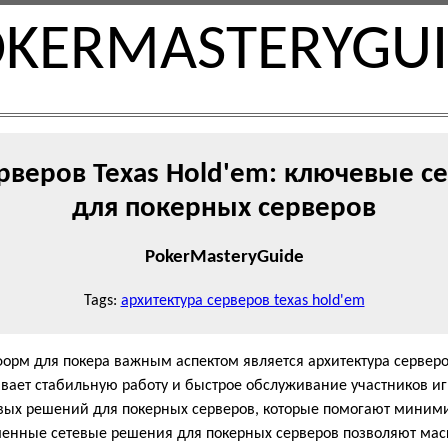
KERMASTERYGU
рверов Texas Hold'em: ключевые 
для покерных серверов
PokerMasteryGuide
Tags:
архитектура серверов texas hold'em
форм для покера важным аспектом является архитектура серверо
вает стабильную работу и быстрое обслуживание участников и
евых решений для покерных серверов, которые помогают миним
енные сетевые решения для покерных серверов позволяют мас