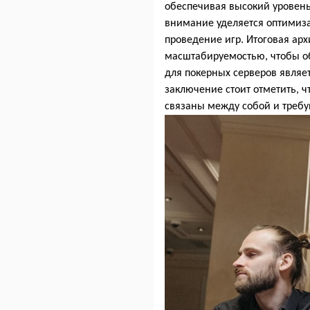
обеспечивая высокий уровень 
внимание уделяется оптимиза
проведение игр. Итоговая ар
масштабируемостью, чтобы о
для покерных серверов являе
заключение стоит отметить, ч
связаны между собой и требу