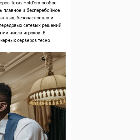
еров Texas Hold’em особое
ь плавное и бесперебойное
данных, безопасностью и
 передовых сетевых решений
нии числа игроков. В
окерных серверов тесно